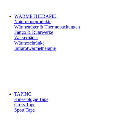
WÄRMETHERAPIE
Naturmoorprodukte
Wärmeträger & Thermopackungen
Fango & Rührwerke
Wasserbäder
Wärmeschränke
Infrarotwärmetherapie
TAPING
Kinesiologie Tape
Cross Tape
Sport Tape